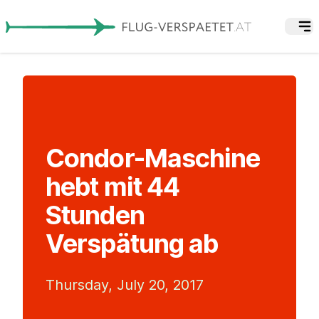
Condor-Maschine
hebt mit 44
Stunden
Verspätung ab
Thursday, July 20, 2017