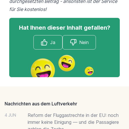
durchgesetzten Betrag - ansonsten ist der Service
für Sie kostenlos!
Hat Ihnen dieser Inhalt gefallen?
Ja
Nein
Footer
Nachrichten aus dem Luftverkehr
Reform der Fluggastrechte in der EU: noch
4 JUN
immer keine Einigung — und die Passagiere
zahlen die Zeche