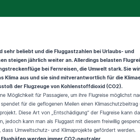
d sehr beliebt und die Fluggastzahlen bei Urlaubs- und
n steigen jährlich weiter an. Allerdings belasten Flugre
gstreckenflüge bei Fernreisen, die Umwelt stark. Sie wi
as Klima aus und sie sind mitverantwortlich für die Kli
stoß der Flugzeuge von Kohlenstoffdioxid (CO2).
ne Möglichkeit für Passagiere, um ihre Flugreise möglichst na
 spendet für die geflogenen Meilen einen Klimaschutzbeitrag 
aprojekt. Diese Art von „Entschädigung“ der Flugreise kann d
en, jedoch kann man als Fluggast mit diesem freiwillig gespe
, dass Umweltschutz- und Klimaprojekte gefördert werden.
e Flughäfen werden immer CO2-neutraler