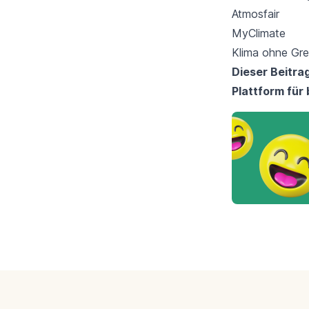
Atmosfair
MyClimate
Klima ohne Gr
Dieser Beitra
Plattform für
Footer