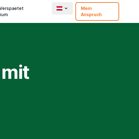
 Verspaetet
Mein
ium
Anspruch
 mit