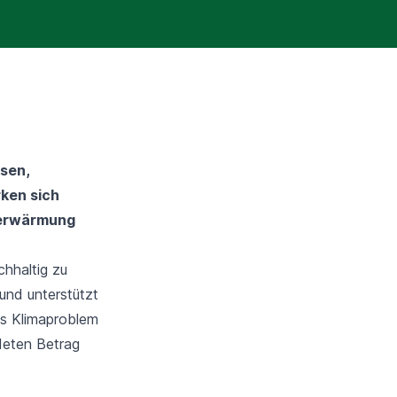
isen,
rken sich
maerwärmung
chhaltig zu
und unterstützt
as Klimaproblem
ndeten Betrag