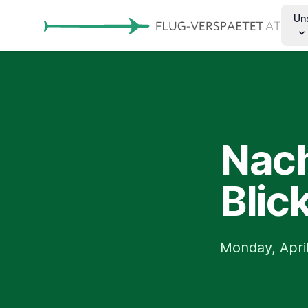
Un
Nach
Blic
Monday, April