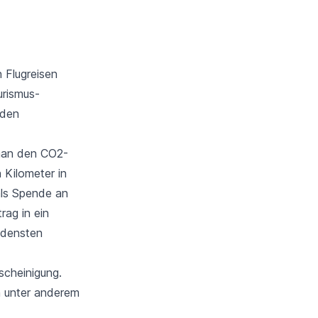
n Flugreisen
urismus-
 den
 man den CO2-
 Kilometer in
als Spende an
rag in ein
edensten
scheinigung.
n unter anderem