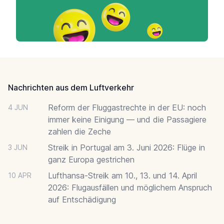
Footer
Nachrichten aus dem Luftverkehr
Reform der Fluggastrechte in der EU: noch
4 JUN
immer keine Einigung — und die Passagiere
zahlen die Zeche
Streik in Portugal am 3. Juni 2026: Flüge in
3 JUN
ganz Europa gestrichen
Lufthansa-Streik am 10., 13. und 14. April
10 APR
2026: Flugausfällen und möglichem Anspruch
auf Entschädigung