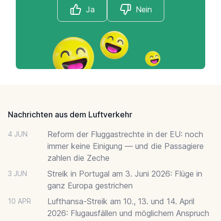
Ja
Nein
Footer
Nachrichten aus dem Luftverkehr
Reform der Fluggastrechte in der EU: noch
4 JUN
immer keine Einigung — und die Passagiere
zahlen die Zeche
Streik in Portugal am 3. Juni 2026: Flüge in
3 JUN
ganz Europa gestrichen
Lufthansa-Streik am 10., 13. und 14. April
10 APR
2026: Flugausfällen und möglichem Anspruch