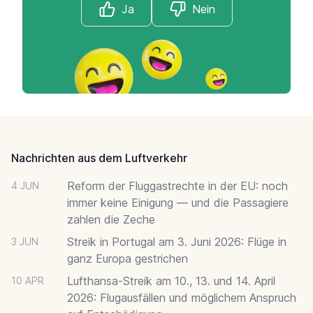
Ja
Nein
Footer
Nachrichten aus dem Luftverkehr
Reform der Fluggastrechte in der EU: noch
4 JUN
immer keine Einigung — und die Passagiere
zahlen die Zeche
Streik in Portugal am 3. Juni 2026: Flüge in
3 JUN
ganz Europa gestrichen
Lufthansa-Streik am 10., 13. und 14. April
10 APR
2026: Flugausfällen und möglichem Anspruch