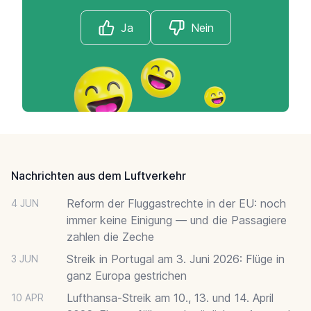
Ja
Nein
Footer
Nachrichten aus dem Luftverkehr
Reform der Fluggastrechte in der EU: noch
4 JUN
immer keine Einigung — und die Passagiere
zahlen die Zeche
Streik in Portugal am 3. Juni 2026: Flüge in
3 JUN
ganz Europa gestrichen
Lufthansa-Streik am 10., 13. und 14. April
10 APR