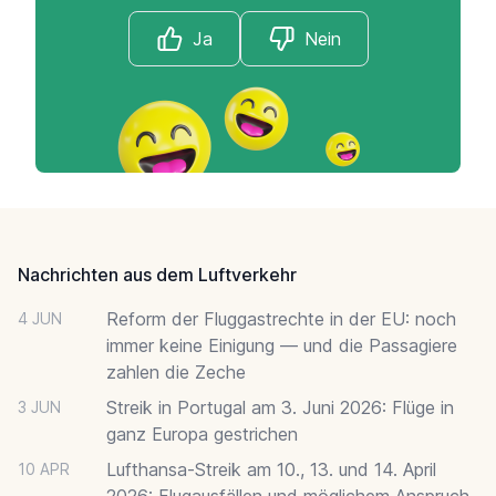
Ja
Nein
Footer
Nachrichten aus dem Luftverkehr
Reform der Fluggastrechte in der EU: noch
4 JUN
immer keine Einigung — und die Passagiere
zahlen die Zeche
Streik in Portugal am 3. Juni 2026: Flüge in
3 JUN
ganz Europa gestrichen
Lufthansa-Streik am 10., 13. und 14. April
10 APR
2026: Flugausfällen und möglichem Anspruch