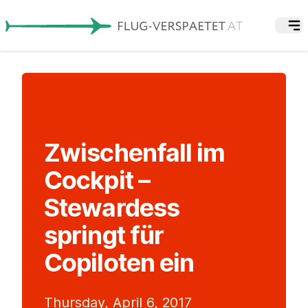
Zwischenfall im
Cockpit –
Stewardess
springt für
Copiloten ein
Thursday, April 6, 2017