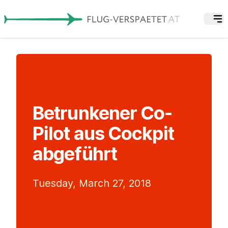
Betrunkener Co-
Pilot aus Cockpit
abgeführt
Tuesday, March 27, 2018