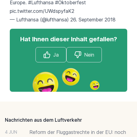
Europe.
#Lufthansa
#Oktoberfest
pic.twitter.com/UWdspyfaK2
— Lufthansa (@lufthansa)
26. September 2018
Hat Ihnen dieser Inhalt gefallen?
Ja
Nein
Footer
Nachrichten aus dem Luftverkehr
Reform der Fluggastrechte in der EU: noch
4 JUN