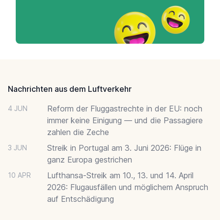
Footer
Nachrichten aus dem Luftverkehr
Reform der Fluggastrechte in der EU: noch
4 JUN
immer keine Einigung — und die Passagiere
zahlen die Zeche
Streik in Portugal am 3. Juni 2026: Flüge in
3 JUN
ganz Europa gestrichen
Lufthansa-Streik am 10., 13. und 14. April
10 APR
2026: Flugausfällen und möglichem Anspruch
auf Entschädigung