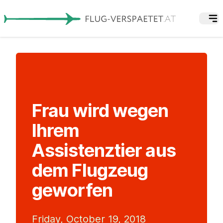
Frau wird wegen
Ihrem
Assistenztier aus
dem Flugzeug
geworfen
Friday, October 19, 2018