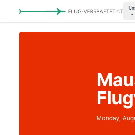
Un
Maus
Flug
Monday, Augu