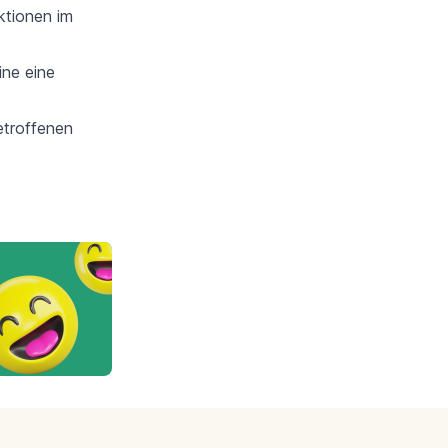
ktionen im
ine eine
betroffenen