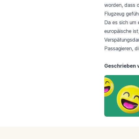
worden, dass d
Flugzeug geführ
Da es sich um e
europäische is
Verspätungsda
Passagieren, d
Geschrieben 
Footer