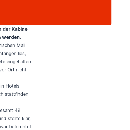
n der Kabine
n werden.
nischen Mali
nfangen lies,
hr eingehalten
vor Ort nicht
in Hotels
h stattfinden.
gesamt 48
d stellte klar,
 war befürchtet