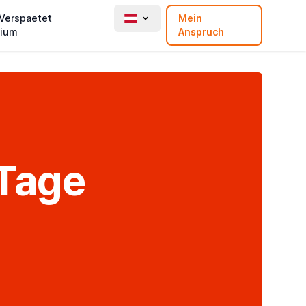
 Verspaetet
Mein
ium
Anspruch
 Tage