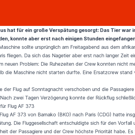
aus hat für ein große Verspätung gesorgt: Das Tier war i
en, konnte aber erst nach einigen Stunden eingefange
 Maschine sollte ursprünglich am Freitagabend aus dem afrika
is fliegen. Da sich das Nagetier aber erst nach langer Zeit ei
m neuen Problem: Die Ruhezeiten der Crew konnten nicht me
b die Maschine nicht starten durfte. Eine Ersatzcrew stand 
e der Flug auf Sonntagnacht verschoben und die Passagiere 
 Nach zwei Tagen Verzögerung konnte der Rückflug schließlic
für Flug AF 373
 Flug AF 373 von Bamako (BKO) nach Paris (CDG) hatte ins
ung. Die Fluggesellschaft entschuldigte sich für den Vorfall un
rheit der Passagiere und der Crew höchste Priorität habe. Es