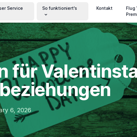
ser Service
So funktioniert's
Kontakt
Flug
Prem
n für Valentinsta
nbeziehungen
ary 6, 2026