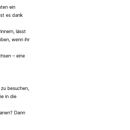
nten ein
ist es dank
innern, lässt
iben, wenn ihr
chsen – eine
r zu besuchen,
e in die
planen? Dann