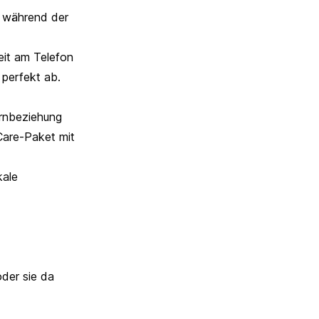
r während der
it am Telefon
perfekt ab.
ernbeziehung
 Care-Paket mit
kale
oder sie da