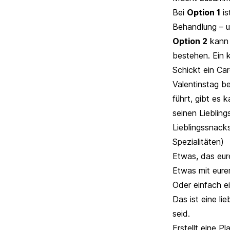
Bei
Option 1
is
Behandlung – 
Option 2
kann 
bestehen. Ein 
Schickt ein Ca
Valentinstag b
führt, gibt es 
seinen Lieblin
Lieblingssnack
Spezialitäten)
Etwas, das eur
Etwas mit eure
Oder einfach e
Das ist eine li
seid.
Erstellt eine Pla