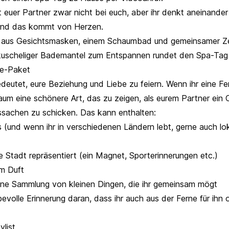
t euer Partner zwar nicht bei euch, aber ihr denkt aneinande
und das kommt von Herzen.
aus Gesichtsmasken, einem Schaumbad und gemeinsamer Ze
kuscheliger Bademantel zum Entspannen rundet den Spa-Tag 
re-Paket
edeutet, eure Beziehung und Liebe zu feiern. Wenn ihr eine F
kaum eine schönere Art, das zu zeigen, als eurem Partner ein
gssachen zu schicken. Das kann enthalten:
s (und wenn ihr in verschiedenen Ländern lebt, gerne auch lo
e Stadt repräsentiert (ein Magnet, Sporterinnerungen etc.)
m Duft
ine Sammlung von kleinen Dingen, die ihr gemeinsam mögt
ebevolle Erinnerung daran, dass ihr auch aus der Ferne für ihn 
ylist