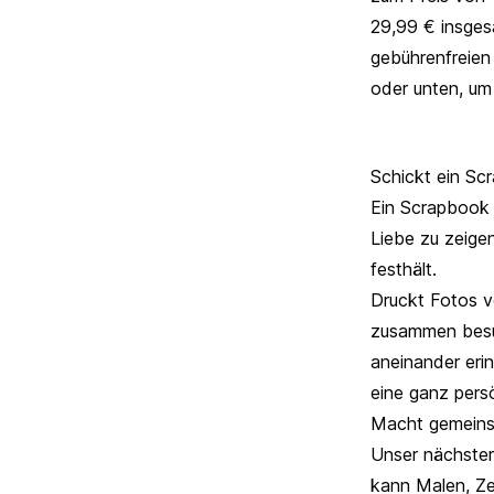
29,99 € insges
gebührenfreien 
oder unten, um
Schickt ein Sc
Ein Scrapbook 
Liebe zu zeige
festhält.
Druckt Fotos v
zusammen besuc
aneinander eri
eine ganz pers
Macht gemeins
Unser nächste
kann Malen, Zei