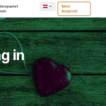
 Verspaetet
Mein
ium
Anspruch
g in