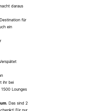
 macht daraus
Destination für
uch ein
r
 Verspätet
nn
 ihr bei
r 1500 Lounges
ium
. Das sind 2
schenkt! Für nur