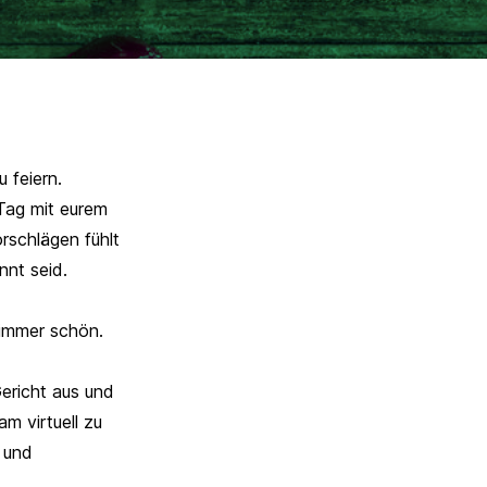
 feiern.
Tag mit eurem
rschlägen fühlt
nnt seid.
 immer schön.
ericht aus und
 virtuell zu
 und