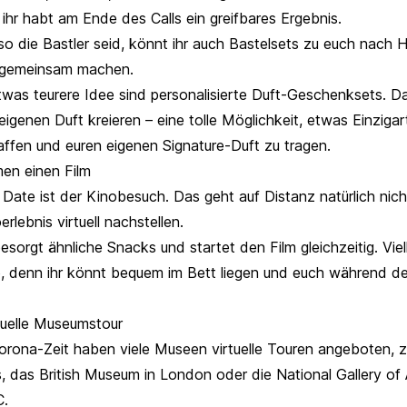
hr habt am Ende des Calls ein greifbares Ergebnis.
 so die Bastler seid, könnt ihr auch Bastelsets zu euch nach
e gemeinsam machen.
twas teurere Idee sind personalisierte Duft-Geschenksets. Da
igenen Duft kreieren – eine tolle Möglichkeit, etwas Einzigar
affen und euren eigenen Signature-Duft zu tragen.
en einen Film
 Date ist der Kinobesuch. Das geht auf Distanz natürlich nicht
rlebnis virtuell nachstellen.
esorgt ähnliche Snacks und startet den Film gleichzeitig. Viel
o, denn ihr könnt bequem im Bett liegen und euch während de
tuelle Museumstour
rona-Zeit haben viele Museen virtuelle Touren angeboten, 
s, das British Museum in London oder die National Gallery of 
C.