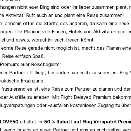
ungen nicht euer Ding sind oder ihr lieber zusammen plant,
e Aktivität. Ruft euch an und plant eine Reise zusammen!
t ihr ohnehin oft in die Städte des anderen, da kann eine neue 
orgen. Die Planung von Flügen, Hotels und Aktivitäten gibt e
el und etwas, worauf ihr euch freuen könnt.
echte Reise gerade nicht möglich ist, macht das Planen eine
 Reise einfach Spaß.
Premium: euer Reisebegleiter
uer Partner oft fliegt, besonders um euch zu sehen, ist Flug
raktische Ergänzung.
 frustrierend es ist, eine Reise zum Partner zu planen und da
der Ausfälle zu erleben. Mit Flight Delayed Premium bekommt
lugverspätungen oder -ausfällen kostenlosen Zugang zu übe
LOVE50
erhaltet ihr
50 % Rabatt auf Flug Verspätet Prem
, wenn ihr eins an euren Partner und eins an euch selbst ver