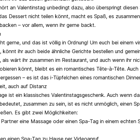
ört an Valentinstag unbedingt dazu, also überspringt diesen S
das Dessert nicht teilen könnt, macht es Spaß, es zusammen
backen – vor allem, wenn ihr gerne backt.
n
ht gerne, und das ist völlig in Ordnung! Um euch bei einem vir
n, könnt ihr auch beide ähnliche Gerichte bestellen und geme
n, als wärt ihr zusammen im Restaurant, und auch wenn ihr nic
bieren könnt, bleibt es ein romantisches Tête-à-Tête. Auch h
ergessen – es ist das i-Tüpfelchen eines romantischen Dinners
it, auch auf Distanz
ge ist ein klassisches Valentinstagsgeschenk. Auch wenn da
bedeutet, zusammen zu sein, ist es nicht unmöglich, einen S
ießen. Es gibt zwei Möglichkeiten:
Partner eine Massage oder einen Spa-Tag in einem echten S
n einen Spa-Tag zu Hause per Videoanruf.