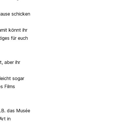
 Hause schicken
mit könnt ihr
tiges für euch
, aber ihr
leicht sogar
s Films
z.B. das Musée
Art in