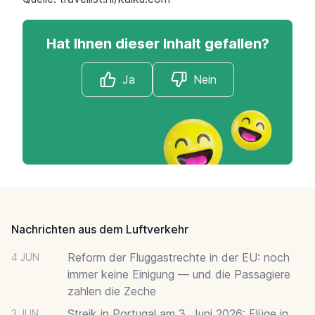
Hat Ihnen dieser Inhalt gefallen?
Ja
Nein
Footer
Nachrichten aus dem Luftverkehr
Reform der Fluggastrechte in der EU: noch
4 JUN
immer keine Einigung — und die Passagiere
zahlen die Zeche
Streik in Portugal am 3. Juni 2026: Flüge in
3 JUN