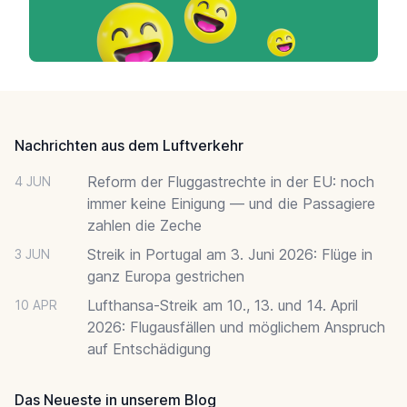
Footer
Nachrichten aus dem Luftverkehr
Reform der Fluggastrechte in der EU: noch
4 JUN
immer keine Einigung — und die Passagiere
zahlen die Zeche
Streik in Portugal am 3. Juni 2026: Flüge in
3 JUN
ganz Europa gestrichen
Lufthansa-Streik am 10., 13. und 14. April
10 APR
2026: Flugausfällen und möglichem Anspruch
auf Entschädigung
Das Neueste in unserem Blog