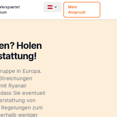
 Verspaetet
Mein
ium
Anspruch
hen? Holen
stattung!
-Gruppe in Europa.
 Streichungen
mit Ryanair
 dass Sie eventuell
erstattung von
ie Regelungen zum
nerhalb weniger