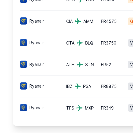
Ryanair
CIA
AMM
FR4575
G
Ryanair
CTA
BLQ
FR3750
V
Ryanair
ATH
STN
FR52
V
Ryanair
IBZ
PSA
FR8875
V
Ryanair
TFS
MXP
FR349
V