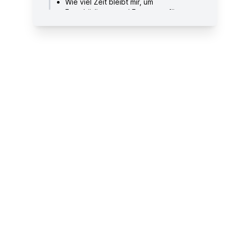
Wie viel Zeit bleibt mir, um
Entschädigung und Erstattung für
meinen Ryanair-Flug zu fordern?
Wie lange dauert es, bis Ryanair
Erstattung und Entschädigung auszahlt?
Von Ryanair Entschädigung und
Erstattung fordern – wie mache ich
das?
Über Ryanair
Hilfreiche Links