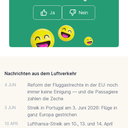
Ja
Nein
Footer
Nachrichten aus dem Luftverkehr
Reform der Fluggastrechte in der EU: noch
4 JUN
immer keine Einigung — und die Passagiere
zahlen die Zeche
Streik in Portugal am 3. Juni 2026: Flüge in
3 JUN
ganz Europa gestrichen
Lufthansa-Streik am 10., 13. und 14. April
10 APR