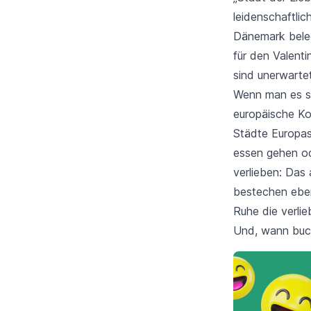
leidenschaftlic
Dänemark beleg
für den Valenti
sind unerwarte
Wenn man es s
europäische Ko
Städte Europas
essen gehen o
verlieben: Das 
bestechen eben
Ruhe die verli
Und, wann buch