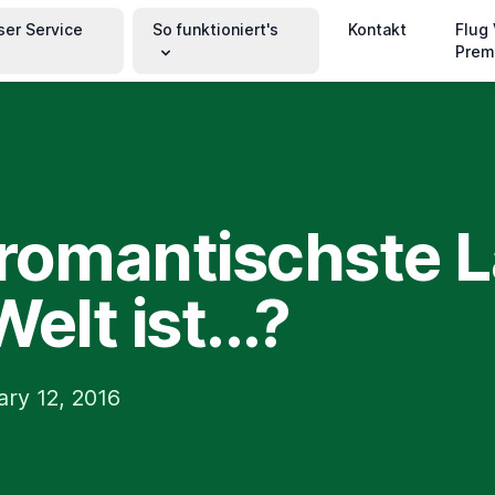
ser Service
So funktioniert's
Kontakt
Flug
Prem
romantischste 
elt ist...?
ary 12, 2016