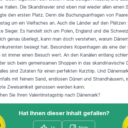
he Italien. Die Skandinavier sind eben mal wieder allen einen S
te den ersten Platz. Denn die Buchungsanfragen von Paare
nstag um ein Vielfaches an. Auch die Länder auf den Plätzen 
te Sieger. Es handelt sich um Polen, England und die Schweiz
ich genau überlegt, kann man doch verstehen, warum Dänem
nkurrenten besiegt hat. Besonders Kopenhagen als eine der
 ist immer einen Besuch wert. An den Kanälen entlang schlen
der sich beim gemeinsamen Shoppen in das skandinavische 
alles sind Zutaten für einen perfekten Kurztrip. Und Dänemar
falls mit feinem Sand, endlosen Dünen und Strandhäusern, i
ebte Zweisamkeit genossen werden kann.
en Sie Ihren Valentinstagstrip nach Dänemark?
Hat Ihnen dieser Inhalt gefallen?
Ja
Nein