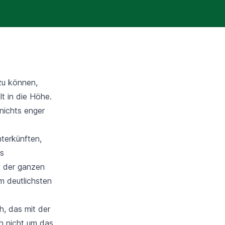
zu können,
t in die Höhe.
 nichts enger
nterkünften,
as
uf der ganzen
m deutlichsten
h, das mit der
ch nicht um das