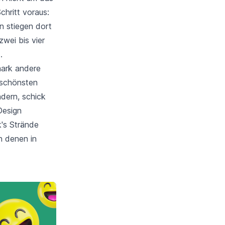
chritt voraus:
n stiegen dort
zwei bis vier
.
ark andere
 schönsten
dern, schick
Design
k's Strände
n denen in