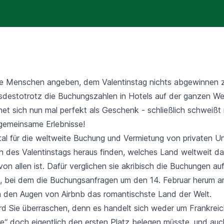
le Menschen angeben, dem Valentinstag nichts abgewinnen 
tsdestotrotz die Buchungszahlen in Hotels auf der ganzen Wel
gnet sich nun mal perfekt als Geschenk - schließlich schweißt
gemeinsame Erlebnisse!
rtal für die weltweite Buchung und Vermietung von privaten U
ich des Valentinstags heraus finden, welches Land weltweit d
on allen ist. Dafür verglichen sie akribisch die Buchungen a
, bei dem die Buchungsanfragen um den 14. Februar herum a
 in den Augen von Airbnb das romantischste Land der Welt.
rd Sie überraschen, denn es handelt sich weder um Frankreic
be“ doch eigentlich den ersten Platz belegen müsste, und au