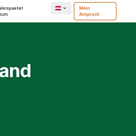
 Verspaetet
Mein
ium
Anspruch
Land