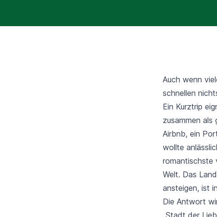
Auch wenn vie
schnellen nich
Ein Kurztrip ei
zusammen als 
Airbnb, ein Po
wollte anlässl
romantischste v
Welt. Das Land
ansteigen, ist
Die Antwort wi
„Stadt der Lie