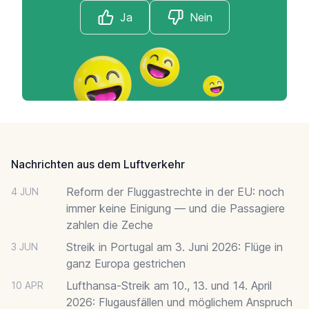
Ja
Nein
Footer
Nachrichten aus dem Luftverkehr
Reform der Fluggastrechte in der EU: noch
4 JUN
immer keine Einigung — und die Passagiere
zahlen die Zeche
Streik in Portugal am 3. Juni 2026: Flüge in
3 JUN
ganz Europa gestrichen
Lufthansa-Streik am 10., 13. und 14. April
10 APR
2026: Flugausfällen und möglichem Anspruch