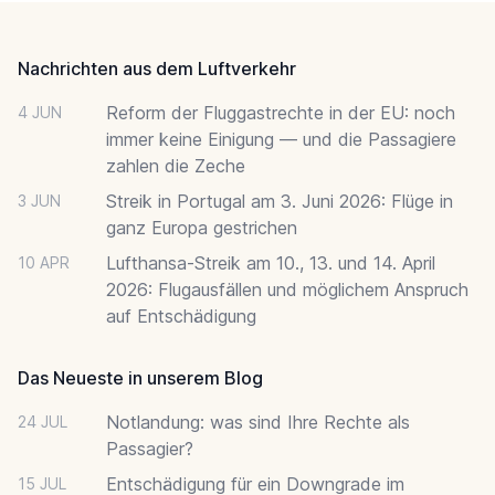
Footer
Nachrichten aus dem Luftverkehr
Reform der Fluggastrechte in der EU: noch
4 JUN
immer keine Einigung — und die Passagiere
zahlen die Zeche
Streik in Portugal am 3. Juni 2026: Flüge in
3 JUN
ganz Europa gestrichen
Lufthansa-Streik am 10., 13. und 14. April
10 APR
2026: Flugausfällen und möglichem Anspruch
auf Entschädigung
Das Neueste in unserem Blog
Notlandung: was sind Ihre Rechte als
24 JUL
Passagier?
Entschädigung für ein Downgrade im
15 JUL