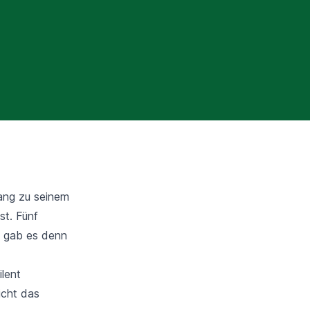
ang zu seinem
st. Fünf
e, gab es denn
ilent
nicht das