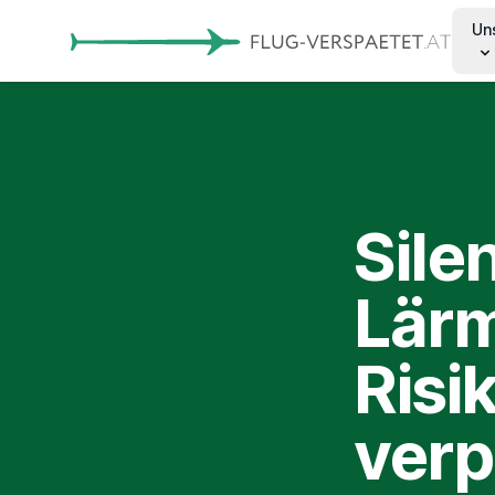
Un
Sile
Lärm
Risi
ver