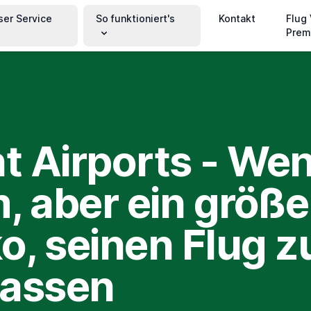
ser Service
So funktioniert's
Kontakt
Flug
Prem
nt Airports - We
, aber ein größe
ko, seinen Flug z
passen