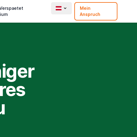
 Verspaetet
Mein
ium
Anspruch
niger
res
u