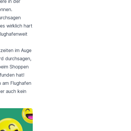
re in der
önnen.
Durchsagen
s wirklich hart
flughafenweit
gzeiten im Auge
rd durchsagen,
t beim Shoppen
efunden
hat!
en am Flughafen
der auch kein