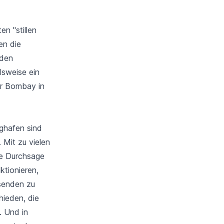
n "stillen
en die
 den
lsweise ein
ar Bombay in
ughafen sind
 Mit zu vielen
he Durchsage
ktionieren,
isenden zu
hieden, die
. Und in