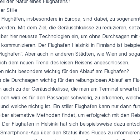
il der Natur eines Flughafens?
r Stille
Flughäfen, insbesondere in Europa, sind dabei, zu sogenannte
erden. Mit dem Ziel, die Geräuschkulisse zu reduzieren, setz
iber hier neueste Technologien ein, um ohne Durchsagen mit
kommunizieren. Der Flughafen Helsinki in Finnland ist beispie
r Flughafen". Aber auch in anderen Städten, wie Wien und sog
sich dem neuen Trend des leisen Reisens angeschlossen.
n nicht besonders wichtig für den Ablauf am Flughafen?
s die Durchsagen wichtig für den reibungslosen Ablauf am Fl
n auch zu der Geräuschkulisse, die man am Terminal erwartet.
och wird es für den Passagier schwierig, zu erkennen, welc
 und welche nichtig ist. Ein stiller Flughafen kann nur dann fun
iber alternative Methoden findet, um erfolgreich mit den Re
Der Flughafen in Helsinki hat sich beispielsweise dazu entsc
 Smartphone-App über den Status ihres Fluges zu informieren