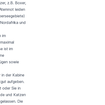
er, z.B. Boxer,
 Atemnot leiden
berseegebiete)
 Nordafrika und
n im
 maximal
e ist im
hne
lügen sowie
r in der Kabine
tgut aufgeben.
t oder Sie in
unde und Katzen
ugelassen. Die