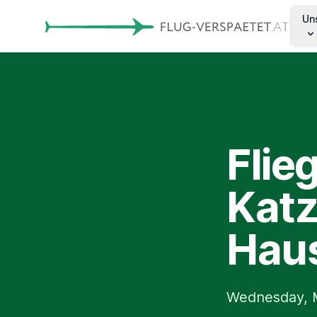
Un
Flie
Katz
Haus
Wednesday, M