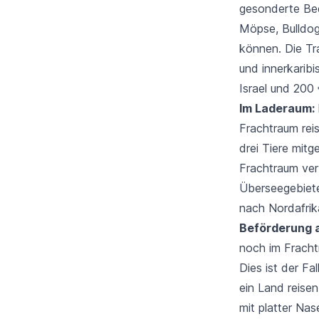
gesonderte Bed
Möpse, Bulldog
können. Die Tr
und innerkarib
Israel und 200 
Im Laderaum:
Frachtraum rei
drei Tiere mit
Frachtraum ver
Überseegebiete
nach Nordafrika
Beförderung a
noch im Fracht
Dies ist der Fa
ein Land reise
mit platter Na