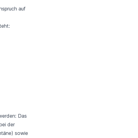
Anspruch auf
teht:
 werden: Das
bei der
ntäne) sowie