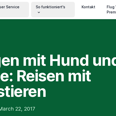
ser Service
So funktioniert's
Kontakt
Flug
Prem
gen mit Hund un
e: Reisen mit
tieren
arch 22, 2017