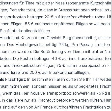
ingungen für Tiere mit platter Nase (sogenannte Kurzschnäuz
gen, Perserkatzen), da diese in Stresssituationen schnell an
ansportkosten betragen 20 € auf innerfranzösische (ohne Ü
ischen Flügen, 55 € auf innereuropäischen Flügen sowie nach
€ auf Interkontinentalflügen.
Hunde und Katzen deren Gewicht 8 kg überschreitet, müsse
sen. Das Höchstgewicht beträgt 75 kg. Pro Passagier dürfen
genommen werden. Die Beförderung von Tieren mit platter Nas
boten. Die Kosten betragen 40 € auf innerfranzösischen (o
) und innerkaribischen Flügen, 75 € auf innereuropäischen F
 und Israel und 200 € auf Interkontinentalflügen.
ls Frachtgut:
In bestimmten Fällen dürfen Sie Ihr Tier wede
raum mitnehmen, sondern müssen es als unbegleitetes Frach
ll, wenn das Tier inklusive Transportbox schwerer als 75 kg is
n, in das Tiere nur als Frachtgut befördert werden dürfen. H
se sind auf den von Air France durchgeführten Frachtflügen z