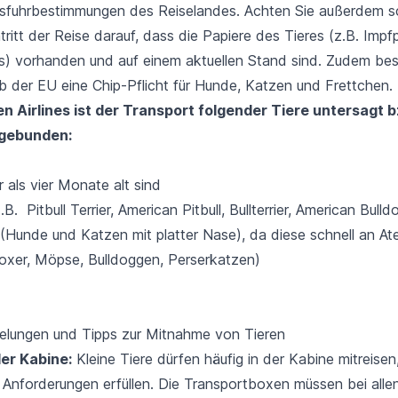
usfuhrbestimmungen des Reiselandes. Achten Sie außerdem s
ritt der Reise darauf, dass die Papiere des Tieres (z.B. Imp
s) vorhanden und auf einem aktuellen Stand sind. Zudem bes
lb der EU eine Chip-Pflicht für Hunde, Katzen und Frettchen.
n Airlines ist der Transport folgender Tiere untersagt b
gebunden:
r als vier Monate alt sind
. Pitbull Terrier, American Pitbull, Bullterrier, American Bulld
(Hunde und Katzen mit platter Nase), da diese schnell an At
oxer, Möpse, Bulldoggen, Perserkatzen)
elungen und Tipps zur Mitnahme von Tieren
der Kabine:
Kleine Tiere dürfen häufig in der Kabine mitreisen
Anforderungen erfüllen. Die Transportboxen müssen bei allen 