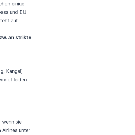
chon einige
fpass und EU
teht auf
zw. an strikte
og, Kangal)
emnot leiden
, wenn sie
Airlines unter