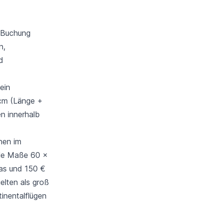
r Buchung
n,
d
ein
 cm (Länge +
n innerhalb
nen im
male Maße 60 x
pas und 150 €
elten als groß
inentalflügen