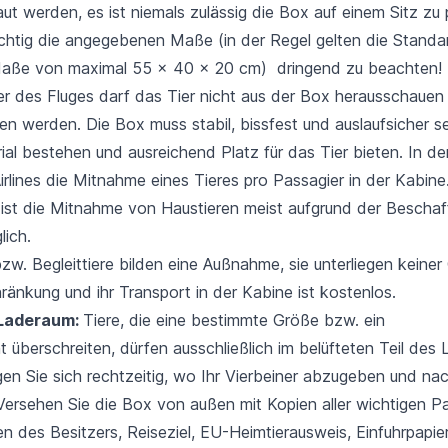
ut werden, es ist niemals zulässig die Box auf einem Sitz zu p
ichtig die angegebenen Maße (in der Regel gelten die Standa
ße von maximal 55 x 40 x 20 cm) dringend zu beachten! 
r des Fluges darf das Tier nicht aus der Box herausschauen
 werden. Die Box muss stabil, bissfest und auslaufsicher se
al bestehen und ausreichend Platz für das Tier bieten. In de
irlines die Mitnahme eines Tieres pro Passagier in der Kabine.
 ist die Mitnahme von Haustieren meist aufgrund der Beschaf
lich.
zw. Begleittiere bilden eine Außnahme, sie unterliegen keine
änkung und ihr Transport in der Kabine ist kostenlos.
 Laderaum:
Tiere, die eine bestimmte Größe bzw. ein
 überschreiten, dürfen ausschließlich im belüfteten Teil des
igen Sie sich rechtzeitig, wo Ihr Vierbeiner abzugeben und n
 Versehen Sie die Box von außen mit Kopien aller wichtigen 
 des Besitzers, Reiseziel, EU-Heimtierausweis, Einfuhrpapier