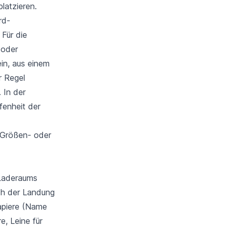
latzieren.
rd-
Für die
 oder
in, aus einem
r Regel
 In der
fenheit der
r Größen- oder
 Laderaums
ach der Landung
Papiere (Name
e, Leine für