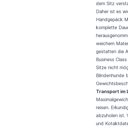
dem Sitz versta
Daher ist es w
Handgepäck Ma
komplette Daue
herausgenommen
weichem Materi
gestatten die A
Business Class
Sitze nicht mög
Blindenhunde b
Gewichtsbeschr
Transport im
Maximalgewicht
reisen. Erkund
abzuholen ist.
und Kotaktdaten