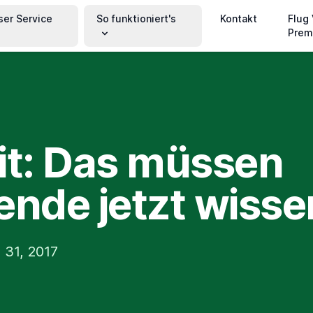
ser Service
So funktioniert's
Kontakt
Flug
Prem
it: Das müssen
ende jetzt wisse
 31, 2017