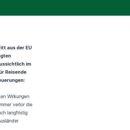
itt aus der EU
egten
ussichtlich im
für Reisende
Neuerungen:
sten Wirkungen
Sommer
verlor die
h langfristig
Ausländer