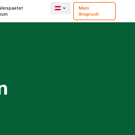
 Verspaetet
Mein
ium
Anspruch
n