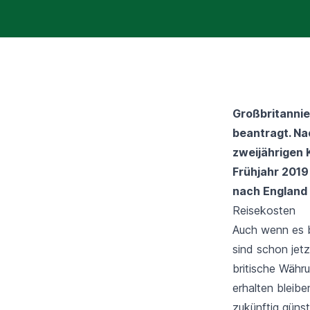
Großbritannie
beantragt.
Nac
zweijährigen 
Frühjahr 2019
nach England 
Reisekosten
Auch wenn es b
sind schon jet
britische Währ
erhalten bleibe
zukünftig günst