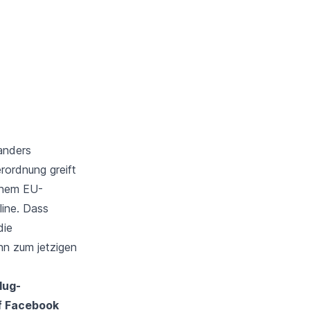
anders
erordnung
greift
inem EU-
line. Dass
die
nn zum jetzigen
lug-
f
Facebook