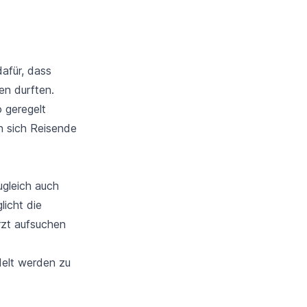
afür, dass
en durften.
 geregelt
n sich Reisende
ugleich auch
licht die
rzt aufsuchen
delt werden zu