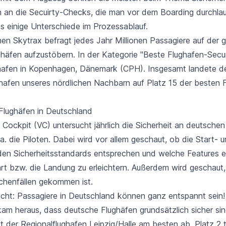
n an die Secuirty-Checks, die man vor dem Boarding durchla
es einige Unterschiede im Prozessablauf.
men
Skytrax
befragt jedes Jahr Millionen Passagiere auf der 
ghäfen aufzustöbern. In der Kategorie "Beste Flughafen-Secu
hafen in Kopenhagen, Dänemark (CPH). Insgesamt landete d
hafen unseres nördlichen Nachbarn auf Platz 15 der besten 
 Flughäfen in Deutschland
 Cockpit (VC) untersucht jährlich die Sicherheit an deutsche
a. die Piloten. Dabei wird vor allem geschaut, ob die Start- 
n Sicherheitsstandards entsprechen und welche Features e
art bzw. die Landung zu erleichtern. Außerdem wird geschaut,
schenfällen gekommen ist.
icht: Passagiere in Deutschland können ganz entspannt sein!
am heraus, dass deutsche Flughäfen grundsätzlich sicher sin
t der Regionalflughafen Leipzig/Halle am besten ab. Platz 2 t