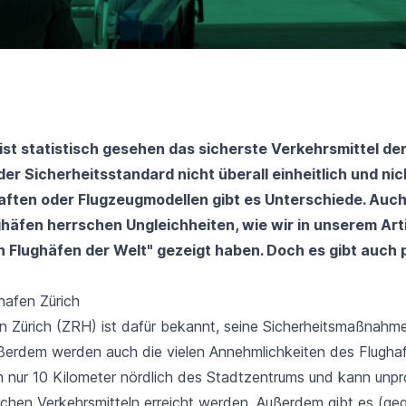
ist statistisch gesehen das sicherste Verkehrsmittel der
 der Sicherheitsstandard nicht überall einheitlich und nic
aften oder Flugzeugmodellen gibt es Unterschiede. Auc
häfen herrschen Ungleichheiten, wie wir in unserem Arti
n Flughäfen der Welt
" gezeigt haben. Doch es gibt auch 
hafen Zürich
in Zürich (ZRH) ist dafür bekannt, seine Sicherheitsmaßnahm
ßerdem werden auch die vielen Annehmlichkeiten des Flugha
ch nur 10 Kilometer nördlich des Stadtzentrums und kann unp
lichen Verkehrsmitteln erreicht werden. Außerdem gibt es (ge