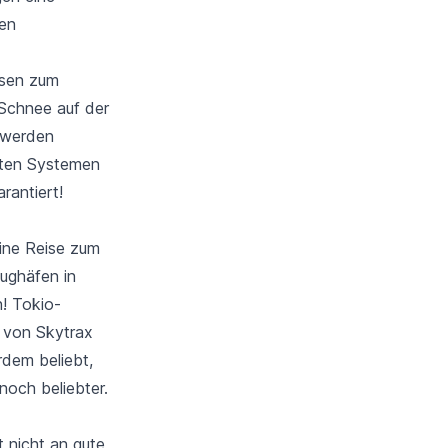
gen
ssen zum
chnee auf der
 werden
zten Systemen
rantiert!
eine Reise zum
ughäfen in
n! Tokio-
 von Skytrax
rdem beliebt,
 noch beliebter.
 nicht an gute