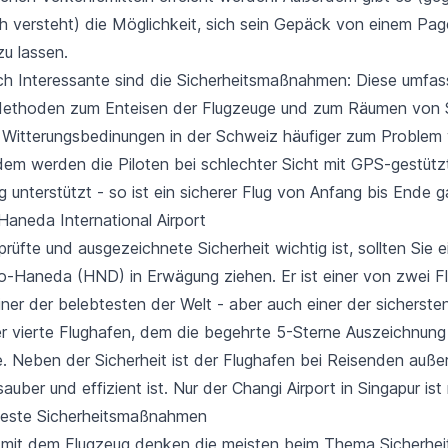
ch versteht) die Möglichkeit, sich sein Gepäck von einem Pa
zu lassen.
ich Interessante sind die Sicherheitsmaßnahmen: Diese umfa
 Methoden zum
Enteisen der Flugzeuge
und zum Räumen von S
e Witterungsbedinungen in der Schweiz häufiger zum Problem
em werden die Piloten bei schlechter Sicht mit GPS-gestüt
 unterstützt - so ist ein sicherer Flug von Anfang bis Ende ga
Haneda International Airport
üfte und ausgezeichnete Sicherheit wichtig ist, sollten Sie 
o-Haneda (HND) in Erwägung ziehen. Er ist einer von zwei Fl
iner der belebtesten der Welt - aber auch einer der sicherste
 vierte Flughafen, dem die begehrte 5-Sterne Auszeichnung
e. Neben der Sicherheit ist der Flughafen bei Reisenden auße
auber und effizient ist. Nur der Changi Airport in Singapur ist
este Sicherheitsmaßnahmen
 mit dem Flugzeug denken die meisten beim Thema Sicherheit