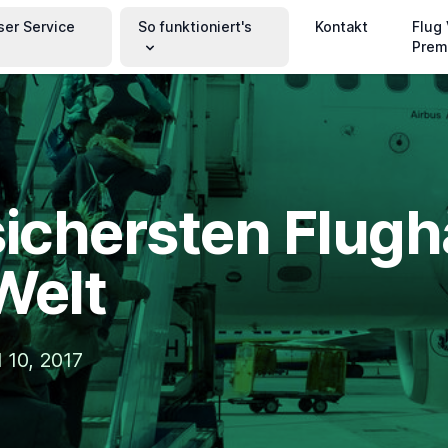
ser Service
So funktioniert's
Kontakt
Flug
Prem
sichersten Flug
Welt
 10, 2017