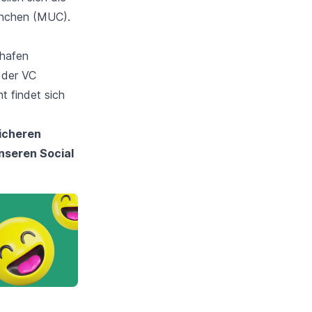
nchen (MUC)
.
ghafen
 der VC
t findet sich
sicheren
unseren Social