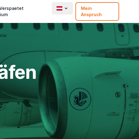
 Verspaetet
Mein
ium
Anspruch
häfen