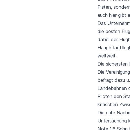
Pisten, sonder
auch hier gibt 
Das Unterneh
die besten Flu
dabei der Flug
Hauptstadtflug
weltweit.
Die sichersten
Die Vereinigung
befragt dazu u.
Landebahnen de
Piloten den St
kritischen Zwi
Die gute Nachr
Untersuchung k
Note 1,6 Schnit