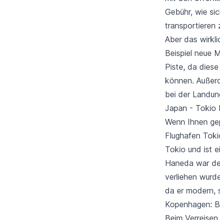
Gebühr, wie si
transportieren 
Aber das wirkl
Beispiel neue
Piste, da dies
können. Außerd
bei der Landung
Japan - Tokio 
Wenn Ihnen gepr
Flughafen Toki
Tokio und ist e
Haneda war der
verliehen wurd
da er modern, s
Kopenhagen: B
Beim Verreisen