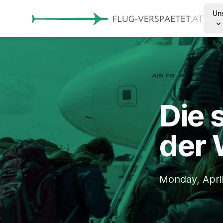
Un
Die 
der 
Monday, April