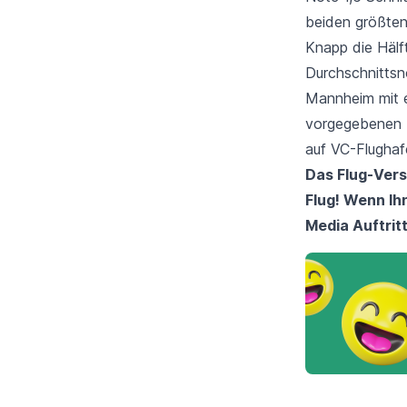
beiden größten
Knapp die Hälf
Durchschnittsno
Mannheim mit e
vorgegebenen M
auf
VC-Flugha
Das Flug-Vers
Flug! Wenn Ih
Media Auftrit