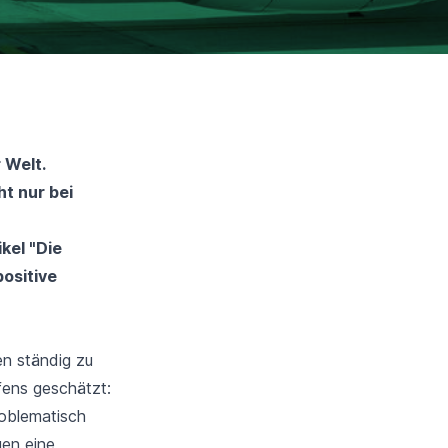
 Welt.
ht nur bei
h
kel "
Die
positive
en ständig zu
fens geschätzt:
roblematisch
gen eine