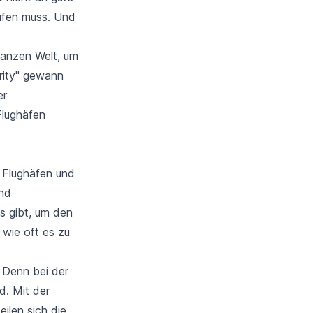
ufen muss. Und
ganzen Welt, um
rity" gewann
er
Flughäfen
n Flughäfen und
und
s gibt, um den
 wie oft es zu
 Denn bei der
d. Mit der
eilen sich die