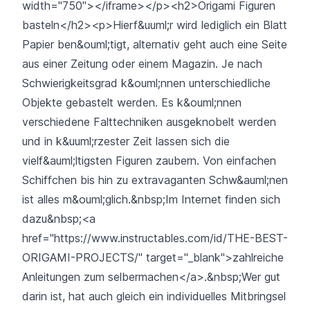
width="750"></iframe></p><h2>Origami Figuren
basteln</h2><p>Hierf&uuml;r wird lediglich ein Blatt
Papier ben&ouml;tigt, alternativ geht auch eine Seite
aus einer Zeitung oder einem Magazin. Je nach
Schwierigkeitsgrad k&ouml;nnen unterschiedliche
Objekte gebastelt werden. Es k&ouml;nnen
verschiedene Falttechniken ausgeknobelt werden
und in k&uuml;rzester Zeit lassen sich die
vielf&auml;ltigsten Figuren zaubern. Von einfachen
Schiffchen bis hin zu extravaganten Schw&auml;nen
ist alles m&ouml;glich.&nbsp;Im Internet finden sich
dazu&nbsp;<a
href="https://www.instructables.com/id/THE-BEST-
ORIGAMI-PROJECTS/" target="_blank">zahlreiche
Anleitungen zum selbermachen</a>.&nbsp;Wer gut
darin ist, hat auch gleich ein individuelles Mitbringsel