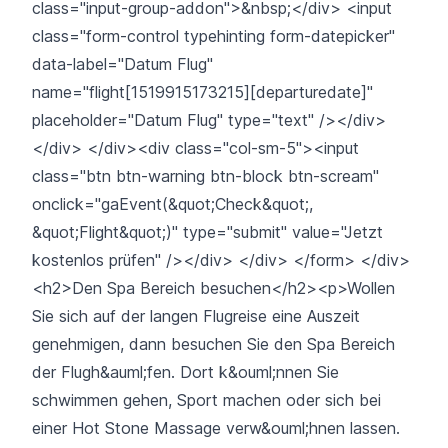
class="input-group-addon">&nbsp;</div> <input
class="form-control typehinting form-datepicker"
data-label="Datum Flug"
name="flight[1519915173215][departuredate]"
placeholder="Datum Flug" type="text" /></div>
</div> </div><div class="col-sm-5"><input
class="btn btn-warning btn-block btn-scream"
onclick="gaEvent(&quot;Check&quot;,
&quot;Flight&quot;)" type="submit" value="Jetzt
kostenlos prüfen" /></div> </div> </form> </div>
<h2>Den Spa Bereich besuchen</h2><p>Wollen
Sie sich auf der langen Flugreise eine Auszeit
genehmigen, dann besuchen Sie den Spa Bereich
der Flugh&auml;fen. Dort k&ouml;nnen Sie
schwimmen gehen, Sport machen oder sich bei
einer Hot Stone Massage verw&ouml;hnen lassen.