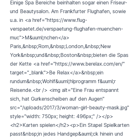
Einige Spa Bereiche beinhalten sogar einen Friseur-
und Beautysalon. Am Frankfurter Flughafen, sowie
u.a. in <a href="https://www.flug-
verspaetet.de/verspaetung-flughafen-muenchen-
muc">M&uuml;nchen</a>
Paris,&nbsp;Rom,&nbsp;London,&nbsp;New
York&nbsp;und&nbsp;Boston&nbsp;bieten die Spas
der Kette <a href="https://www.berelax.com/en/"
target="_blank">Be Relax</a>&nbsp;ein
rundum&nbsp;Wohlf&uuml;hlprogramm f&uuml;r
Reisende.<br /> <img alt="Eine Frau entspannt
sich, hat Gurkenscheiben auf den Augen"
src="/uploads/2017/3/woman-girl-beauty-mask.jpg"
style="width: 750px; height: 496px;" /></p>
<h2>Karten spielen</h2><p>Ein Stapel Spielkarten
passt&nbsp;in jedes Handgep&auml;ck hinein und