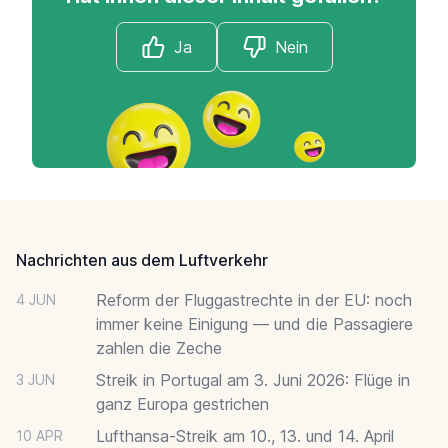
Ja
Nein
Footer
Nachrichten aus dem Luftverkehr
Reform der Fluggastrechte in der EU: noch
4 JUN
immer keine Einigung — und die Passagiere
zahlen die Zeche
Streik in Portugal am 3. Juni 2026: Flüge in
3 JUN
ganz Europa gestrichen
Lufthansa-Streik am 10., 13. und 14. April
10 APR