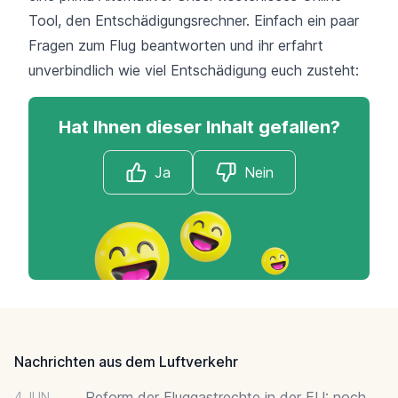
Tool, den Entschädigungsrechner. Einfach ein paar
Fragen zum Flug beantworten und ihr erfahrt
unverbindlich wie viel Entschädigung euch zusteht:
Hat Ihnen dieser Inhalt gefallen?
Ja
Nein
Footer
Nachrichten aus dem Luftverkehr
Reform der Fluggastrechte in der EU: noch
4 JUN