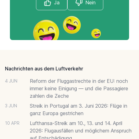
Ja
Nein
Footer
Nachrichten aus dem Luftverkehr
Reform der Fluggastrechte in der EU: noch
4 JUN
immer keine Einigung — und die Passagiere
zahlen die Zeche
Streik in Portugal am 3. Juni 2026: Flüge in
3 JUN
ganz Europa gestrichen
Lufthansa-Streik am 10., 13. und 14. April
10 APR
2026: Flugausfällen und möglichem Anspruch
auf Entschädigung