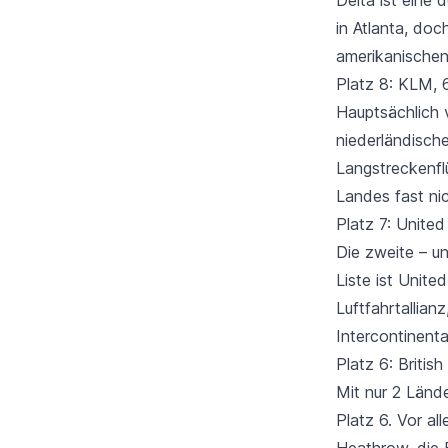
in Atlanta, doc
amerikanischen
Platz 8: KLM, 
Hauptsächlich 
niederländische
Langstreckenfl
Landes fast ni
Platz 7: United
Die zweite – un
Liste ist Unite
Luftfahrtallianz
Intercontinenta
Platz 6: Britis
Mit
nur 2 Länd
Platz 6. Vor a
Heathrow
, die