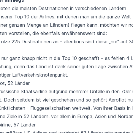
bieten die meisten Destinationen in verschiedenen Ländern
unserer Top 10 der Airlines, mit denen man um die ganze Welt
iner ganzen Menge an Ländern) fliegen kann, möchten wir n
ten vorstellen, die ebenfalls erwähnenswert sind:
stolze 225 Destinationen an – allerdings sind diese „nur“ auf
3
s nur ganz knapp nicht in die Top 10 geschafft – es
fehlen 4 
hung, denn das Land ist dank seiner guten Lage zwischen Af
htiger Luftverkehrsknotenpunkt.
lot, 52 Länder
russische Staatsairline aufgrund mehrerer Unfälle in den 70er
. Doch seitdem ist viel geschehen und so gehört Aeroflot nu
nktlichsten - Fluggesellschaften weltweit. Von ihrer Basis i
ine Ziele in
52 Ländern
, vor allem in Europa, Asien und Norda
Airline, 57 Länder
der größten US-Airlines und verbindet
57 Länder
miteinander. I