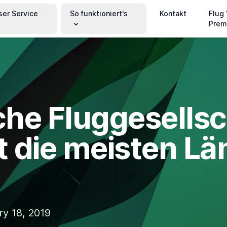
ser Service
So funktioniert's
Kontakt
Flug
Prem
he Fluggesellsc
gt die meisten Lä
ry 18, 2019