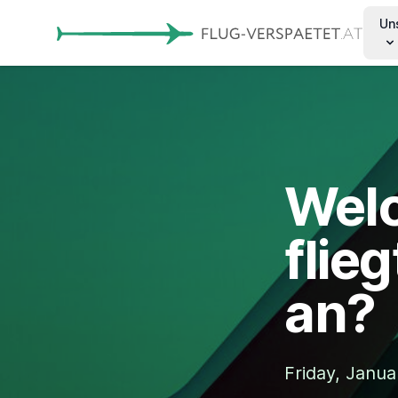
Un
Welc
flie
an?
Friday, Janua