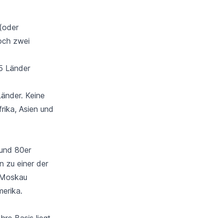
 (oder
och zwei
5 Länder
Länder
. Keine
rika, Asien und
 und 80er
n zu einer der
n Moskau
merika.
hre Basis liegt