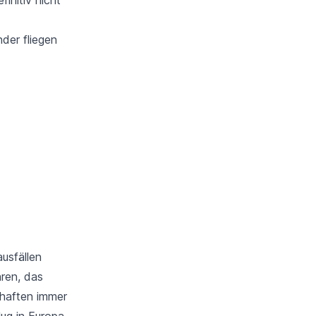
der fliegen
usfällen
hren, das
chaften immer
ug in Europa,