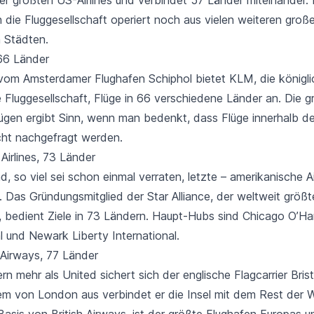
h die Fluggesellschaft operiert noch aus vielen weiteren groß
 Städten.
66 Länder
vom Amsterdamer Flughafen Schiphol bietet KLM, die königli
 Fluggesellschaft, Flüge in
66 verschiedene Länder
an. Die g
ügen ergibt Sinn, wenn man bedenkt, dass Flüge innerhalb de
cht nachgefragt werden.
 Airlines, 73 Länder
d, so viel sei schon einmal verraten, letzte – amerikanische Ai
d. Das Gründungsmitglied der Star Alliance, der weltweit größ
, bedient Ziele in
73 Ländern
. Haupt-Hubs sind Chicago O’Ha
l und Newark Liberty International.
h Airways, 77 Länder
ern mehr
als United sichert sich der englische Flagcarrier Bris
llem von London aus verbindet er die Insel mit dem Rest der 
 Basis von British Airways, ist der größte Flughafen Europas 