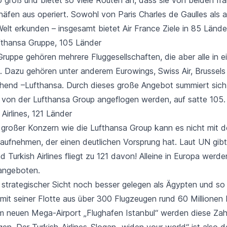
äfen aus operiert. Sowohl von Paris Charles de Gaulles als a
elt erkunden – insgesamt bietet Air France Ziele in
85 Lände
ufthansa Gruppe, 105 Länder
Gruppe gehören mehrere Fluggesellschaften, die aber alle in 
d. Dazu gehören unter anderem Eurowings, Swiss Air, Brussels 
hend –Lufthansa. Durch dieses große Angebot summiert sic
e von der Lufthansa Group angeflogen werden,
auf satte 105
.
 Airlines, 121 Länder
n großer Konzern wie die Lufthansa Group kann es nicht mit d
n aufnehmen, der einen deutlichen Vorsprung hat. Laut UN gib
nd Turkish Airlines
fliegt zu 121 davon
! Alleine in Europa werde
angeboten.
s strategischer Sicht noch besser gelegen als Ägypten und so
s mit seiner Flotte aus über 300 Flugzeugen rund 60 Millionen
dem neuen Mega-Airport „Flughafen Istanbul“ werden diese Zah
en. Der Turkish-Airlines-Slogan „widen your world“ ist also def