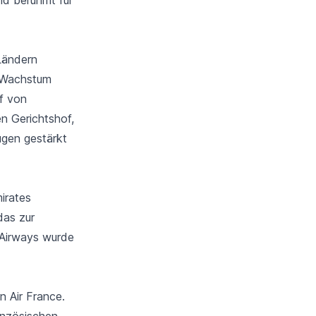
Ländern
s Wachstum
ff von
en Gerichtshof,
ügen
gestärkt
irates
das zur
 Airways wurde
n Air France.
ranzösischen