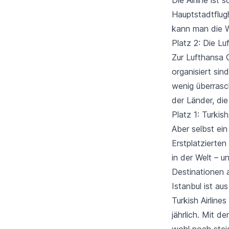
Hauptstadtflugh
kann man die W
Platz 2: Die L
Zur Lufthansa 
organisiert sin
wenig überrasc
der Länder, di
Platz 1: Turkish
Aber selbst ei
Erstplatzierte
in der Welt – u
Destinationen 
Istanbul ist au
Turkish Airline
jährlich. Mit 
wohl noch steig