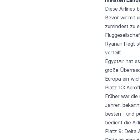
Diese Airlines 
Bevor wir mit 
zumindest zu e
Fluggesellschaf
Ryanair fliegt 
verteilt.
EgyptAir hat e
große Überrasc
Europa ein wic
Platz 10: Aerof
Früher war die 
Jahren bekannt
besten - und pü
bedient die Airl
Platz 9: Delta 
Delta ist eine 