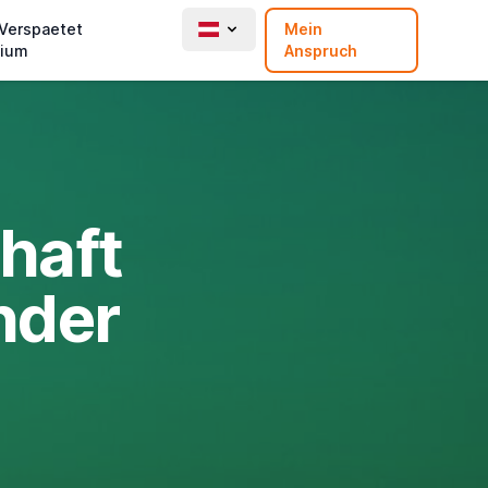
 Verspaetet
Mein
ium
Anspruch
haft
nder