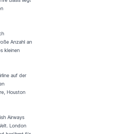
en
ch
roße Anzahl an
s kleinen
rline auf der
ten
re, Houston
tish Airways
Welt.
London
und berühmt für