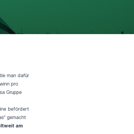
 die man dafür
winn pro
nsa Gruppe
ine befördert
as“
gemacht
ltweit am