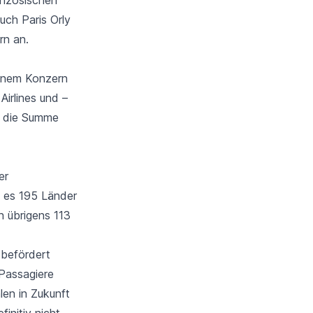
uch Paris Orly
rn
an.
einem Konzern
Airlines und –
h die Summe
er
t es 195 Länder
n übrigens 113
 befördert
 Passagiere
len in Zukunft
initiv nicht