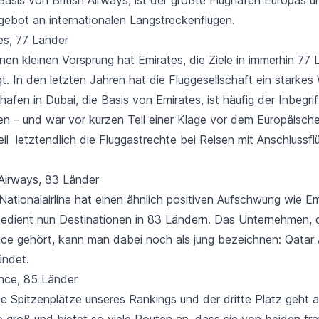
gebot an internationalen Langstreckenflügen.
es, 77 Länder
inen kleinen Vorsprung hat Emirates, die Ziele in immerhin
77 
gt. In den letzten Jahren hat die Fluggesellschaft ein starke
ghafen in Dubai, die Basis von Emirates, ist häufig der Inbegri
sen – und war vor kurzen Teil einer Klage vor dem Europäisch
il letztendlich die Fluggastrechte bei
Reisen mit Anschlussfl
 Airways, 83 Länder
Nationalairline hat einen ähnlich positiven Aufschwung wie Em
bedient nun Destinationen in
83 Ländern
. Das Unternehmen, 
nce gehört, kann man dabei noch als jung bezeichnen: Qatar
ündet.
ance, 85 Länder
ie Spitzenplätze unseres Rankings und der dritte Platz geht a
 so groß und bietet so viele Routen an, dass sie von beiden f