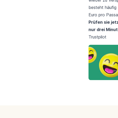
besteht häufig
Euro pro Passa
Prüfen sie je
nur drei Minu
Trustpilot
Footer