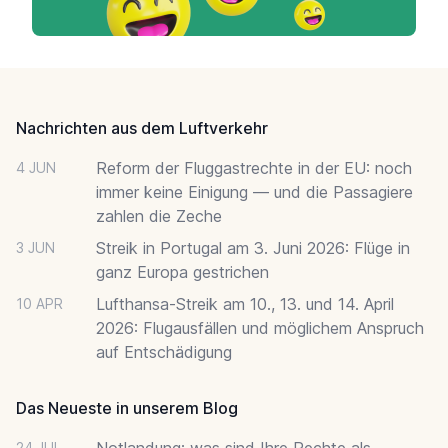
Footer
Nachrichten aus dem Luftverkehr
Reform der Fluggastrechte in der EU: noch
4 JUN
immer keine Einigung — und die Passagiere
zahlen die Zeche
Streik in Portugal am 3. Juni 2026: Flüge in
3 JUN
ganz Europa gestrichen
Lufthansa-Streik am 10., 13. und 14. April
10 APR
2026: Flugausfällen und möglichem Anspruch
auf Entschädigung
Das Neueste in unserem Blog
Notlandung: was sind Ihre Rechte als
24 JUL