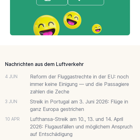
Footer
Nachrichten aus dem Luftverkehr
Reform der Fluggastrechte in der EU: noch
4 JUN
immer keine Einigung — und die Passagiere
zahlen die Zeche
Streik in Portugal am 3. Juni 2026: Flüge in
3 JUN
ganz Europa gestrichen
Lufthansa-Streik am 10., 13. und 14. April
10 APR
2026: Flugausfällen und möglichem Anspruch
auf Entschädigung