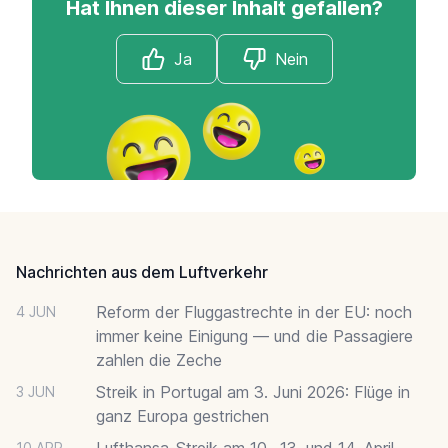
Hat Ihnen dieser Inhalt gefallen?
Ja
Nein
Footer
Nachrichten aus dem Luftverkehr
Reform der Fluggastrechte in der EU: noch
4 JUN
immer keine Einigung — und die Passagiere
zahlen die Zeche
Streik in Portugal am 3. Juni 2026: Flüge in
3 JUN
ganz Europa gestrichen
Lufthansa-Streik am 10., 13. und 14. April
10 APR