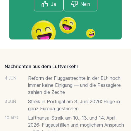
Ja
Nein
Footer
Nachrichten aus dem Luftverkehr
Reform der Fluggastrechte in der EU: noch
4 JUN
immer keine Einigung — und die Passagiere
zahlen die Zeche
Streik in Portugal am 3. Juni 2026: Flüge in
3 JUN
ganz Europa gestrichen
Lufthansa-Streik am 10., 13. und 14. April
10 APR
2026: Flugausfällen und möglichem Anspruch