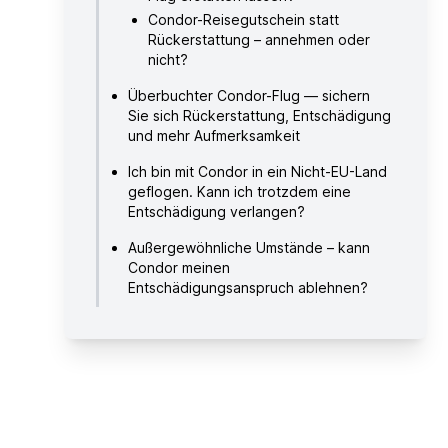
Condor-Reisegutschein statt
Rückerstattung – annehmen oder
nicht?
Überbuchter Condor-Flug — sichern
Sie sich Rückerstattung, Entschädigung
und mehr Aufmerksamkeit
Ich bin mit Condor in ein Nicht-EU-Land
geflogen. Kann ich trotzdem eine
Entschädigung verlangen?
Außergewöhnliche Umstände – kann
Condor meinen
Entschädigungsanspruch ablehnen?
Wie viel Zeit habe ich, um
Entschädigung und Erstattung für
meinen Condor-Flug zu fordern?
Wie lange dauert es, bis Condor meine
Entschädigung bzw. Rückerstattung
auszahlt?