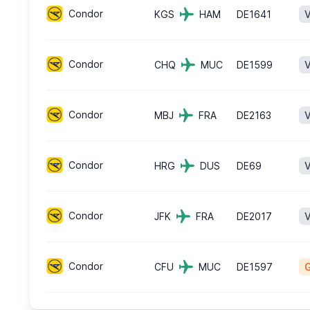
Condor
KGS
HAM
DE1641
V
Condor
CHQ
MUC
DE1599
V
Condor
MBJ
FRA
DE2163
V
Condor
HRG
DUS
DE69
V
Condor
JFK
FRA
DE2017
V
Condor
CFU
MUC
DE1597
G