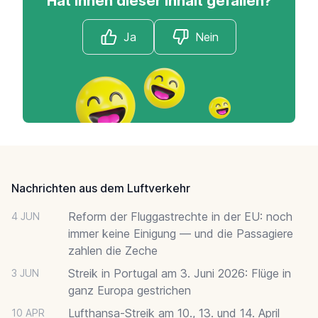
Hat Ihnen dieser Inhalt gefallen?
Ja
Nein
Footer
Nachrichten aus dem Luftverkehr
Reform der Fluggastrechte in der EU: noch
4 JUN
immer keine Einigung — und die Passagiere
zahlen die Zeche
Streik in Portugal am 3. Juni 2026: Flüge in
3 JUN
ganz Europa gestrichen
Lufthansa-Streik am 10., 13. und 14. April
10 APR