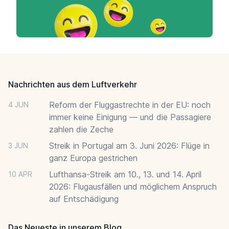
Footer
Nachrichten aus dem Luftverkehr
Reform der Fluggastrechte in der EU: noch
4 JUN
immer keine Einigung — und die Passagiere
zahlen die Zeche
Streik in Portugal am 3. Juni 2026: Flüge in
3 JUN
ganz Europa gestrichen
Lufthansa-Streik am 10., 13. und 14. April
10 APR
2026: Flugausfällen und möglichem Anspruch
auf Entschädigung
Das Neueste in unserem Blog