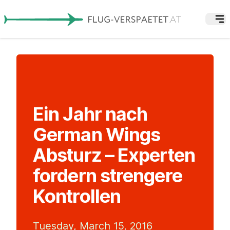
Ein Jahr nach
German Wings
Absturz – Experten
fordern strengere
Kontrollen
Tuesday, March 15, 2016