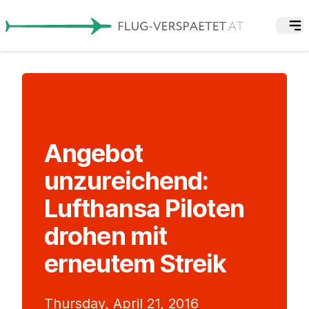
Angebot
unzureichend:
Lufthansa Piloten
drohen mit
erneutem Streik
Thursday, April 21, 2016