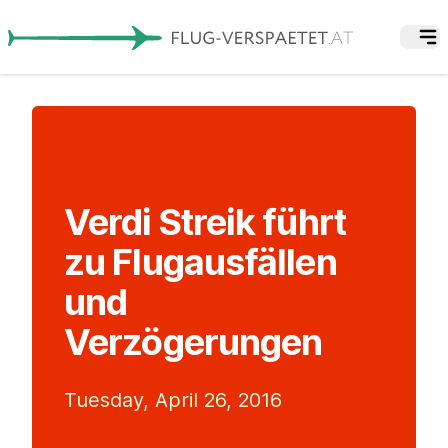
Verdi Streik führt
zu Flugausfällen
und
Verzögerungen
Tuesday, April 26, 2016