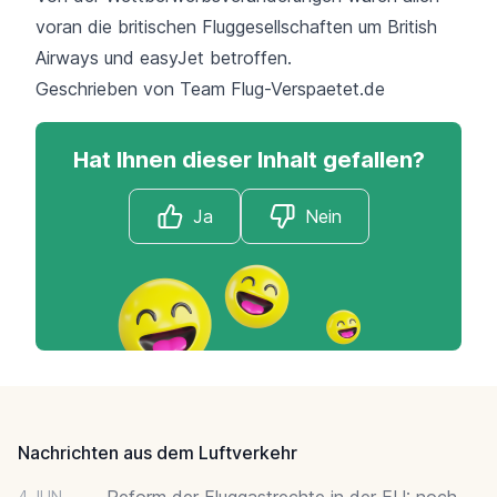
voran die britischen Fluggesellschaften um British
Airways und
easyJet
betroffen.
Geschrieben von Team
Flug-Verspaetet.de
Hat Ihnen dieser Inhalt gefallen?
Ja
Nein
Footer
Nachrichten aus dem Luftverkehr
Reform der Fluggastrechte in der EU: noch
4 JUN