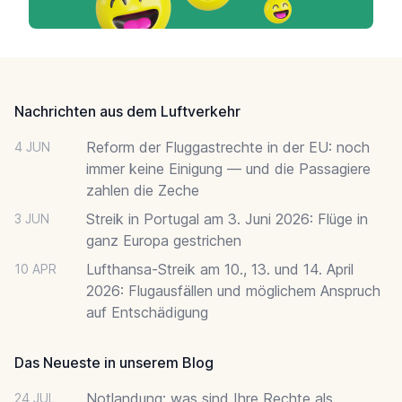
Footer
Nachrichten aus dem Luftverkehr
Reform der Fluggastrechte in der EU: noch
4 JUN
immer keine Einigung — und die Passagiere
zahlen die Zeche
Streik in Portugal am 3. Juni 2026: Flüge in
3 JUN
ganz Europa gestrichen
Lufthansa-Streik am 10., 13. und 14. April
10 APR
2026: Flugausfällen und möglichem Anspruch
auf Entschädigung
Das Neueste in unserem Blog
Notlandung: was sind Ihre Rechte als
24 JUL