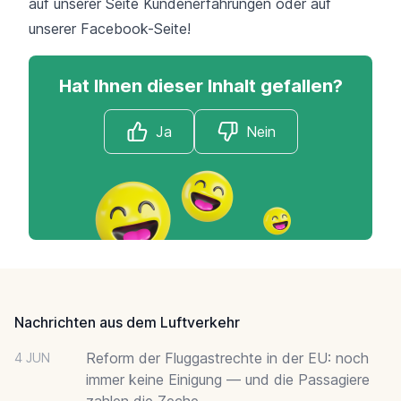
auf unserer Seite
Kundenerfahrungen
oder auf
unserer
Facebook-Seite
!
Hat Ihnen dieser Inhalt gefallen?
Ja
Nein
Footer
Nachrichten aus dem Luftverkehr
Reform der Fluggastrechte in der EU: noch
4 JUN
immer keine Einigung — und die Passagiere
zahlen die Zeche