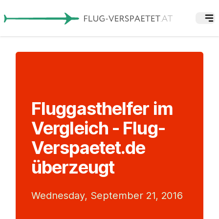
Fluggasthelfer im
Vergleich - Flug-
Verspaetet.de
überzeugt
Wednesday, September 21, 2016