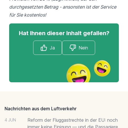
durchgesetzten Betrag - ansonsten ist der Service
für Sie kostenlos!
Hat Ihnen dieser Inhalt gefallen?
Ja
Nein
Footer
Nachrichten aus dem Luftverkehr
Reform der Fluggastrechte in der EU: noch
4 JUN
immer keine Einigung — und die Passagiere