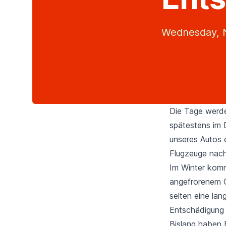
Wednesday, 
Die Tage werde
spätestens im 
unseres Autos 
Flugzeuge nach
Im Winter komm
angefrorenem Ge
selten eine lan
Entschädigung 
Bislang haben 