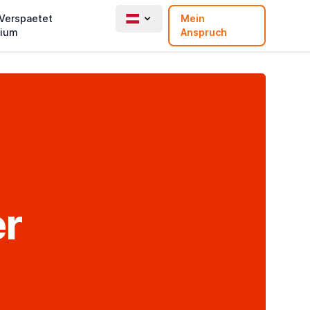
 Verspaetet
Mein
ium
Anspruch
er