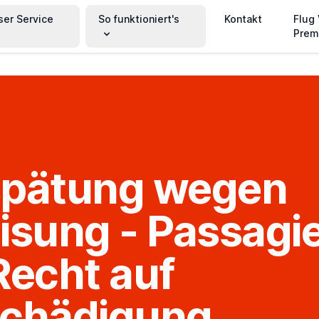
ser Service
So funktioniert's
Kontakt
Flug
Prem
spätung wegen
isung - Passagi
Recht auf
schädigung