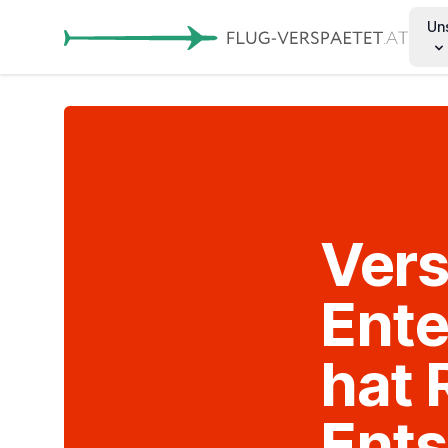
Un
Ver
Ente
hat 
Ent