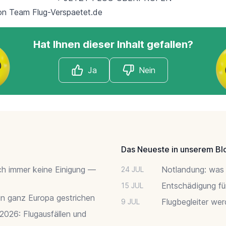
von Team
Flug-Verspaetet.de
Hat Ihnen dieser Inhalt gefallen?
Ja
Nein
Das Neueste in unserem Bl
ch immer keine Einigung —
Notlandung: was 
24 JUL
Entschädigung fü
15 JUL
 in ganz Europa gestrichen
Flugbegleiter we
9 JUL
 2026: Flugausfällen und