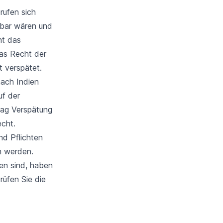
rufen sich
hbar wären und
ht das
das Recht der
t verspätet.
nach Indien
uf der
Tag Verspätung
cht.
d Pflichten
n werden.
en sind, haben
rüfen Sie die