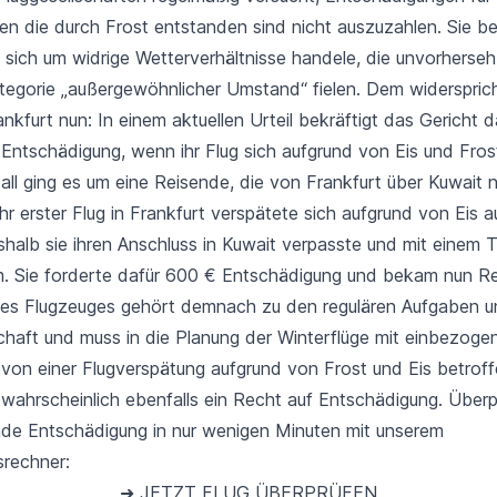
gen
die durch Frost entstanden sind nicht auszuzahlen. Sie be
s sich um
widrige Wetterverhältnisse
handele, die unvorherse
ategorie
„außergewöhnlicher Umstand“
fielen. Dem widerspric
nkfurt nun: In einem aktuellen Urteil bekräftigt das Gericht 
 Entschädigung, wenn ihr Flug sich aufgrund von Eis und Fros
all ging es um eine Reisende, die von Frankfurt über Kuwait 
 Ihr erster Flug in Frankfurt verspätete sich aufgrund von Eis a
shalb sie ihren Anschluss in Kuwait verpasste und mit einem 
m. Sie forderte dafür 600 € Entschädigung und bekam nun Re
es Flugzeuges gehört demnach zu den regulären Aufgaben un
schaft und muss in die Planung der Winterflüge mit einbezoge
von einer Flugverspätung aufgrund von Frost und Eis betroff
twahrscheinlich ebenfalls ein Recht auf Entschädigung. Überp
de Entschädigung in nur wenigen Minuten mit unserem
rechner:
➜ JETZT FLUG ÜBERPRÜFEN