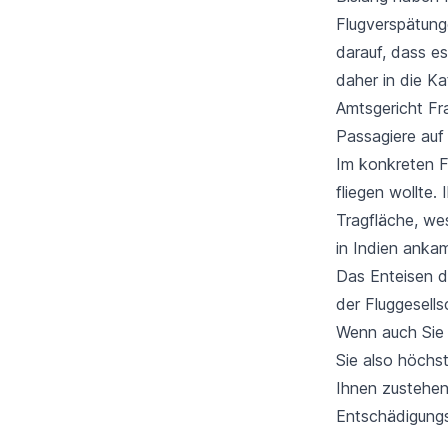
Flugverspätun
darauf, dass e
daher in die K
Amtsgericht Fra
Passagiere auf
Im konkreten F
fliegen wollte.
Tragfläche, we
in Indien anka
Das Enteisen d
der Fluggesell
Wenn auch Sie 
Sie also höchs
Ihnen zustehen
Entschädigungs