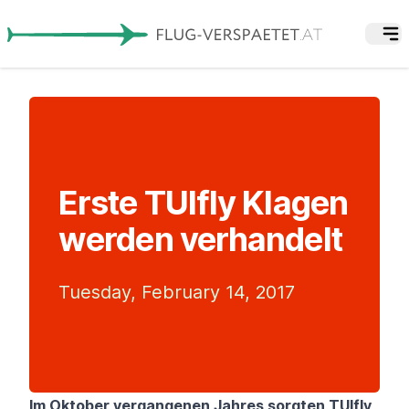
Erste TUIfly Klagen
werden verhandelt
Tuesday, February 14, 2017
Im Oktober vergangenen Jahres sorgten
TUIfly