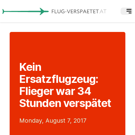
Kein
Ersatzflugzeug:
Flieger war 34
Stunden verspätet
Monday, August 7, 2017