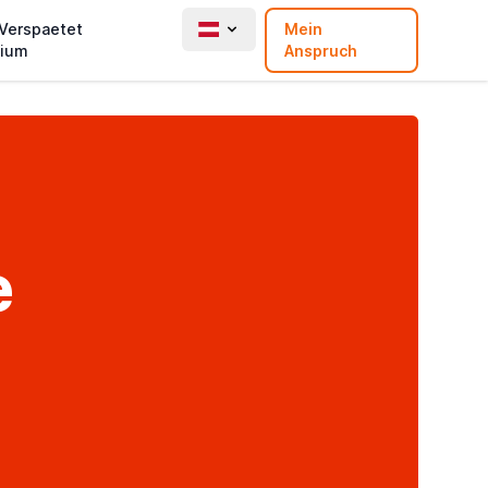
 Verspaetet
Mein
ium
Anspruch
e