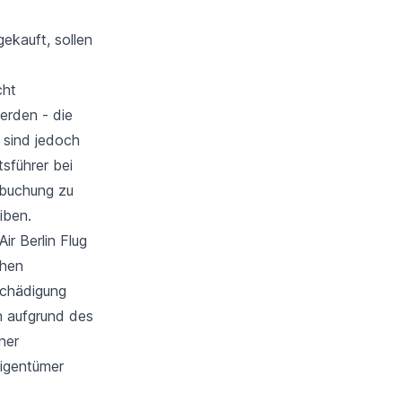
ekauft, sollen
cht
erden - die
 sind jedoch
sführer bei
mbuchung zu
iben.
ir Berlin Flug
chen
schädigung
n aufgrund des
ner
igentümer