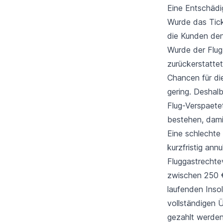
Eine Entschäd
Wurde das Tick
die Kunden den
Wurde der Flug
zurückerstatte
Chancen für di
gering. Deshalb
Flug-Verspaete
bestehen, damit
Eine schlechte 
kurzfristig ann
Fluggastrechte
zwischen 250 €
laufenden Inso
vollständigen 
gezahlt werden 