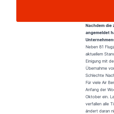
Nachdem die z
angemeldet h
Unternehmens
Neben 81 Flugz
aktuellem Stan
Einigung mit 
Übernahme von 
Schlechte Nachr
Für viele Air B
Anfang der Woc
Oktober ein. L
verfallen alle
ändert daran ni