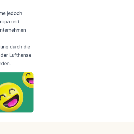
hme jedoch
uropa und
Unternehmen
fung durch die
 der Lufthansa
rden.