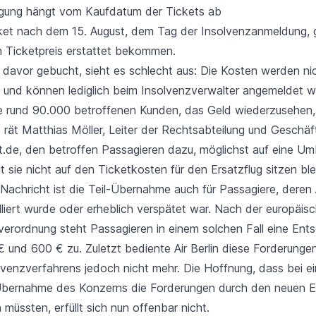
igung hängt vom Kaufdatum der Tickets ab
et nach dem 15. August, dem Tag der Insolvenzanmeldung, g
 Ticketpreis erstattet bekommen.
 davor gebucht, sieht es schlecht aus: Die Kosten werden ni
t und können lediglich beim Insolvenzverwalter angemeldet w
e rund 90.000 betroffenen Kunden, das Geld wiederzusehen,
 rät Matthias Möller, Leiter der Rechtsabteilung und Geschäft
t.de, den betroffen Passagieren dazu, möglichst auf eine U
 sie nicht auf den Ticketkosten für den Ersatzflug sitzen ble
Nachricht ist die Teil-Übernahme auch für Passagiere, deren A
ulliert wurde oder erheblich verspätet war. Nach der europäis
verordnung steht Passagieren in einem solchen Fall eine Ent
 und 600 € zu. Zuletzt bediente Air Berlin diese Forderunge
lvenzverfahrens jedoch nicht mehr. Die Hoffnung, dass bei ei
Übernahme des Konzerns die Forderungen durch den neuen E
müssten, erfüllt sich nun offenbar nicht.