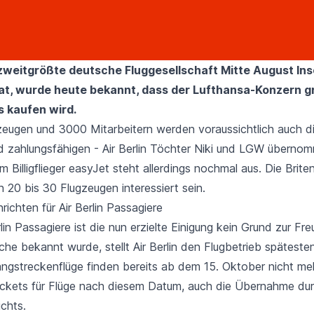
weitgrößte deutsche Fluggesellschaft Mitte August Ins
at, wurde heute bekannt, dass
der Lufthansa-Konzern
gr
 kaufen wird.
eugen und 3000 Mitarbeitern werden voraussichtlich auch d
d zahlungsfähigen - Air Berlin Töchter Niki und LGW übernom
dem
Billigflieger easyJet
steht allerdings nochmal aus. Die Briten
20 bis 30 Flugzeugen interessiert sein.
ichten für Air Berlin Passagiere
erlin Passagiere ist die nun erzielte Einigung kein Grund zur Fr
he bekannt wurde, stellt Air Berlin den Flugbetrieb spätest
angstreckenflüge finden bereits ab dem 15. Oktober nicht meh
 Tickets für Flüge nach diesem Datum, auch die Übernahme du
chts.