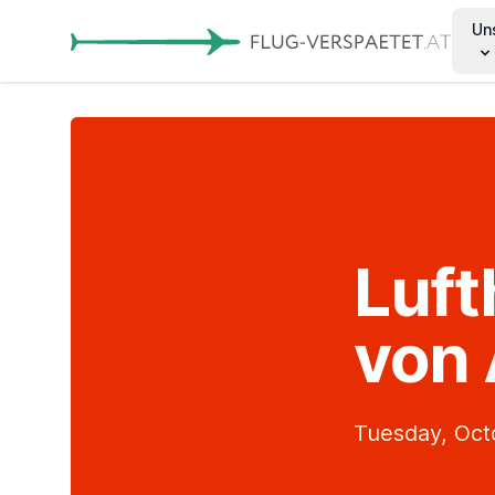
Un
Luft
von 
Tuesday, Oct