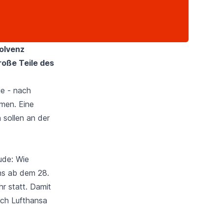
olvenz
oße Teile des
ie - nach
men. Eine
 sollen an der
eude: Wie
ens ab dem 28.
r statt. Damit
rch Lufthansa