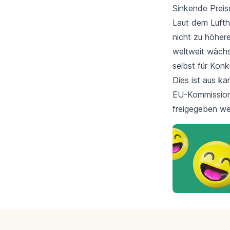
Sinkende Preise
Laut dem Lufth
nicht zu höhere
weltweit wächs
selbst für Konk
Dies ist aus ka
EU-Kommission 
freigegeben we
Footer