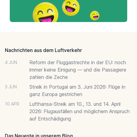
Footer
Nachrichten aus dem Luftverkehr
Reform der Fluggastrechte in der EU: noch
4 JUN
immer keine Einigung — und die Passagiere
zahlen die Zeche
Streik in Portugal am 3. Juni 2026: Flüge in
3 JUN
ganz Europa gestrichen
Lufthansa-Streik am 10., 13. und 14. April
10 APR
2026: Flugausfällen und möglichem Anspruch
auf Entschädigung
Das Neueste in unserem Blog