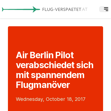
Air Berlin Pilot
verabschiedet sich
mit spannendem
Flugmanöver
Wednesday, October 18, 2017