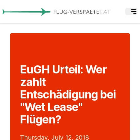
EuGH Urteil: Wer
zahlt
Entschädigung bei
"Wet Lease"
Flügen?
Thursday, July 12, 2018