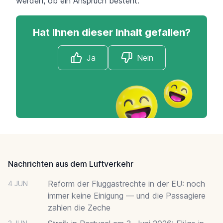
werden, ob ein Anspruch besteht:
Hat Ihnen dieser Inhalt gefallen?
Ja
Nein
Footer
Nachrichten aus dem Luftverkehr
Reform der Fluggastrechte in der EU: noch
4 JUN
immer keine Einigung — und die Passagiere
zahlen die Zeche