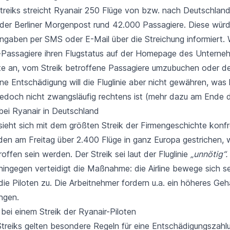
treiks streicht Ryanair 250 Flüge von bzw. nach Deutschland.
 der
Berliner Morgenpost
rund 42.000 Passagiere. Diese wür
gaben per SMS oder E-Mail über die Streichung informiert. 
-Passagiere ihren Flugstatus auf der
Homepage des Unterne
te an, vom Streik betroffene Passagiere umzubuchen oder de
ine Entschädigung will die Fluglinie aber nicht gewähren, was 
jedoch nicht zwangsläufig rechtens ist (mehr dazu am Ende di
bei Ryanair in Deutschland
sieht sich mit dem größten Streik der Firmengeschichte konfr
en am Freitag über 2.400 Flüge in ganz Europa gestrichen
offen sein werden. Der Streik sei laut der Fluglinie
„unnötig“.
ingegen verteidigt die Maßnahme: die Airline bewege sich s
die Piloten zu. Die Arbeitnehmer fordern u.a. ein höheres Ge
ngen.
bei einem Streik der Ryanair-Piloten
 Streiks gelten besondere Regeln für eine Entschädigungszahl