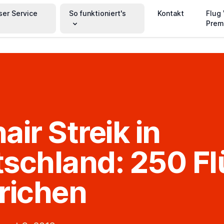
ser Service
So funktioniert's
Kontakt
Flug
Prem
air Streik in
schland: 250 F
richen