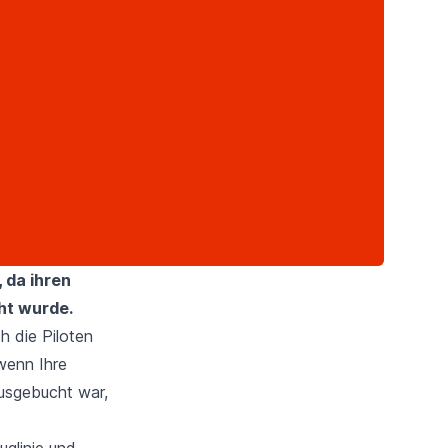
 da ihren
cht wurde.
h die Piloten
wenn Ihre
ausgebucht war,
uglinie und