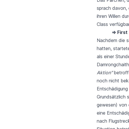
sprach davon, 
ihren Willen d
Class verfügba
⇒ First
Nachdem die si
hatten, startet
als einer Stun
Damrongchaitha
Aktion"
betroff
noch nicht bek
Entschädigung 
Grundsätzlich 
gewesen) von e
eine Entschäd
nach Flugstrec
Situation betr