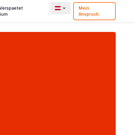
 Verspaetet
Mein
ium
Anspruch