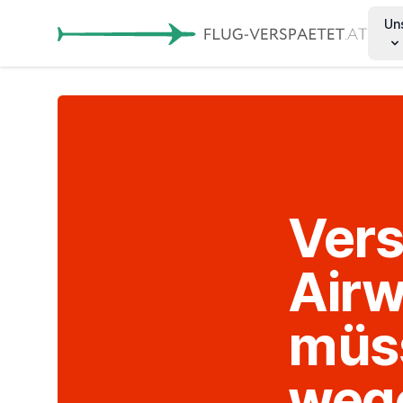
Un
Vers
Airw
müss
wege