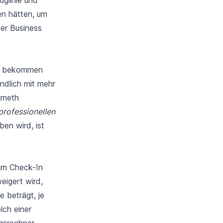
 hätten, um
der Business
ass bekommen
ndlich mit mehr
umeth
professionellen
en wird, ist
 am Check-In
igert wird,
e beträgt, je
lch einer
gsrechner