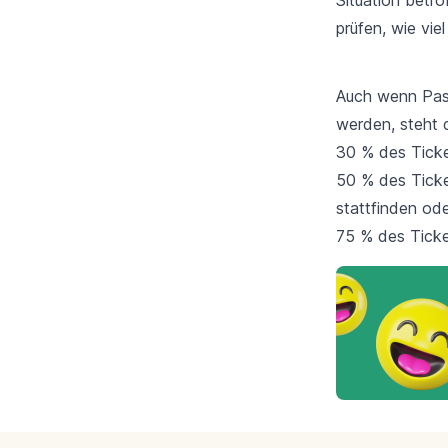
prüfen, wie vie
Auch wenn Pass
werden, steht 
30 % des Ticke
50 % des Ticket
stattfinden od
75 % des Ticket
Footer