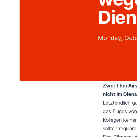
Dien
Monday, Octo
Zwei Thai Air
nicht im Diens
Letztendlich g
des Fluges von
Kollegen keine
sollten regulär
Das Pärchen, da