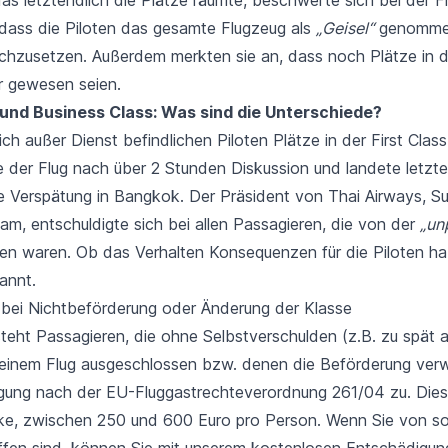
dass die Piloten das gesamte Flugzeug als
„Geisel“
genommen
urchzusetzen. Außerdem merkten sie an, dass noch Plätze in 
r gewesen seien.
 und Business Class: Was sind die Unterschiede?
ch außer Dienst befindlichen Piloten Plätze in der First Cl
e der Flug nach über 2 Stunden Diskussion und landete letzte
de Verspätung in Bangkok. Der Präsident von Thai Airways, S
m, entschuldigte sich bei allen Passagieren, die von der
„un
en waren. Ob das Verhalten Konsequenzen für die Piloten hab
annt.
bei Nichtbeförderung oder Änderung der Klasse
steht Passagieren, die ohne Selbstverschulden (z.B. zu spät
inem Flug ausgeschlossen bzw. denen die Beförderung verwe
igung nach der
EU-Fluggastrechteverordnung 261/04
zu. Dies
ke, zwischen 250 und 600 Euro pro Person. Wenn Sie von so
offen sind, können Sie mit unserem kostenlosen Entschädigun