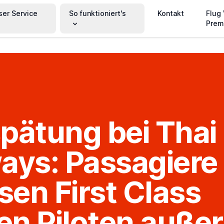
ser Service
So funktioniert's
Kontakt
Flug
Prem
pätung bei Thai
ays: Passagiere
en First Class
n Piloten außer